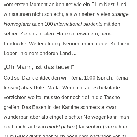
vom ersten Moment an behütet wie ein Ei im Nest. Und
wir staunten nicht schlecht, als wir neben vielen
strange
Norwegians
auch 100
international students
mit den
selben Zielen antrafen: Horizont erweitern, neue
Eindrücke, Weiterbildung, Kennenlernen neuer Kulturen,
Leben in einem anderen Land ...
„Oh Mann, ist das teuer!“
Gott sei Dank entdeckten wir Rema 1000 (sprich: Rema
tüssen) alias Hofer-Markt. Wer nicht auf Schokolade
verzichten wollte, musste dennoch tief in die Tasche
greifen. Das Essen in der Kantine schmeckte zwar
wunderbar, aber als eingefleischter Norweger kann man
doch nicht auf sein
mudd pakke
(Jausenbrot) verzichten.
Zum Glück gibt’s aber auch noch
care packages
von zu