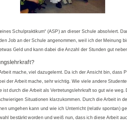
nes Schulpraktikum“ (ASP) an dieser Schule absolviert. Dana
e den Job an der Schule angenommen, weil ich der Meinung bin,
ne etwas Geld und kann dabei die Anzahl der Stunden gut neb
ungslehrkraft?
Arbeit mache, viel dazugelernt. Da ich der Ansicht bin, dass
bei der Arbeit mache, sehr wichtig. Wie viele andere Studen
 ist durch die Arbeit als Vertretungslehrkraft so gut wie weg.
 schwierigen Situationen klarzukommen. Durch die Arbeit in d
nen umgehen kann und wie ich Unterricht (relativ spontan) g
nwahl bestärkt worden und weiß nun, dass ich diese Arbeit a