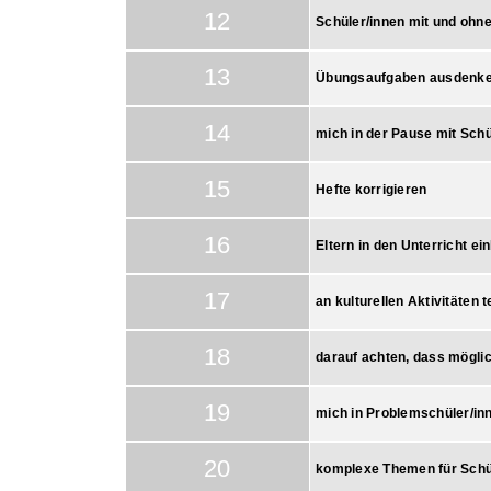
12
Schüler/innen mit und ohn
13
Übungsaufgaben ausdenk
14
mich in der Pause mit Schü
15
Hefte korrigieren
16
Eltern in den Unterricht ei
17
an kulturellen Aktivitäten 
18
darauf achten, dass möglic
19
mich in Problemschüler/in
20
komplexe Themen für Schül