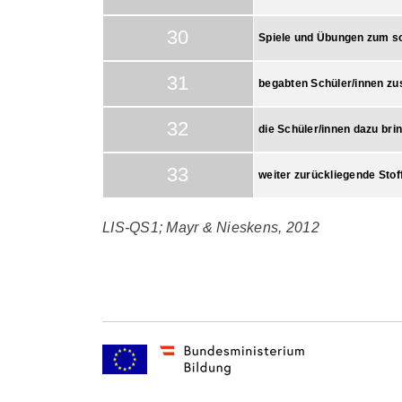
30
Spiele und Übungen zum so
31
begabten Schüler/innen zu
32
die Schüler/innen dazu bri
33
weiter zurückliegende Stof
LIS-QS1; Mayr & Nieskens, 2012