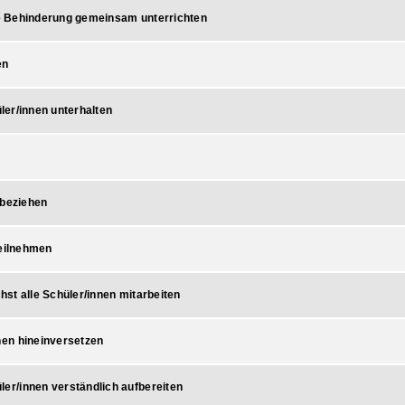
e Behinderung gemeinsam unterrichten
en
ler/innen unterhalten
nbeziehen
teilnehmen
hst alle Schüler/innen mitarbeiten
nen hineinversetzen
er/innen verständlich aufbereiten