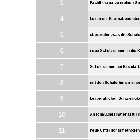
3
Fachliteratur zu meinen G
4
bei einem Elternabend übe
5
überprüfen, was die Schül
6
neue Schüler/innen in die 
7
Schüler/innen bei Einzelar
8
mit den Schüler/innen ein
9
bei beruflichen Schwierigk
10
Anschauungsmaterial für d
11
neue Unterrichtsmethoden