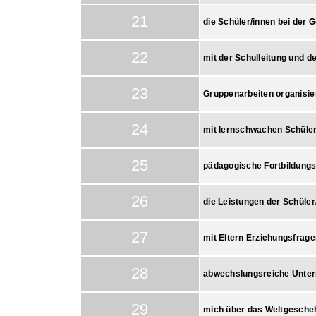
21
die Schüler/innen bei der 
22
mit der Schulleitung und d
23
Gruppenarbeiten organisie
24
mit lernschwachen Schüler
25
pädagogische Fortbildung
26
die Leistungen der Schüler
27
mit Eltern Erziehungsfrag
28
abwechslungsreiche Unter
29
mich über das Weltgesche