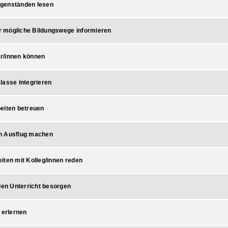
egenständen lesen
r mögliche Bildungswege informieren
er/innen können
Klasse integrieren
beiten betreuen
en Ausflug machen
eiten mit Kolleg/innen reden
en Unterricht besorgen
 erlernen